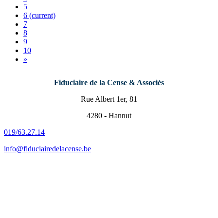
5
6
(current)
7
8
9
10
»
Fiduciaire de la Cense & Associés
Rue Albert 1er, 81
4280 - Hannut
019/63.27.14
info@fiduciairedelacense.be