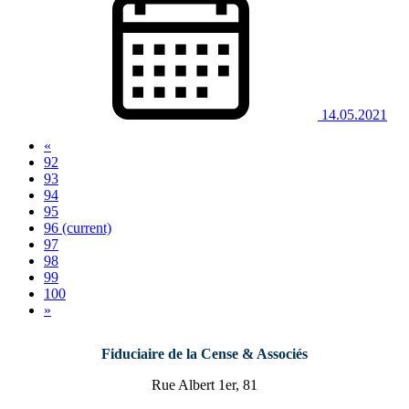
14.05.2021
«
92
93
94
95
96
(current)
97
98
99
100
»
Fiduciaire de la Cense & Associés
Rue Albert 1er, 81