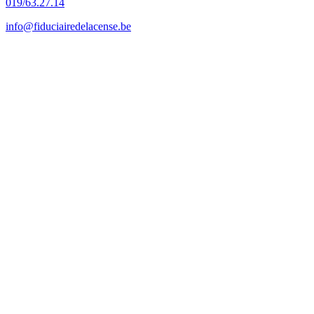
019/63.27.14
info@fiduciairedelacense.be