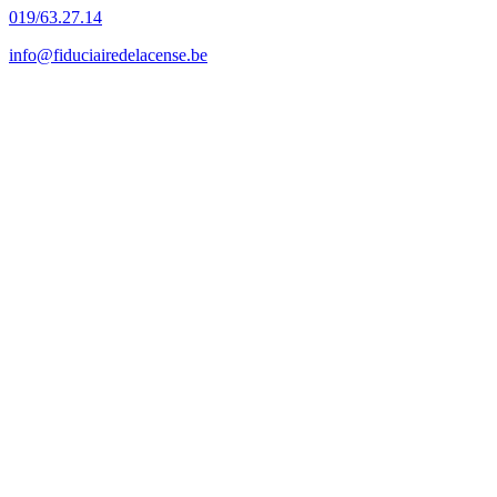
019/63.27.14
info@fiduciairedelacense.be